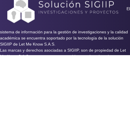
El
Cod: 31240132
Semillero Dictamen Libre
sistema de información para la gestión de investigaciones y la calidad
Cod: 33240102 Biomol
académica se encuentra soportado por la tecnología de la solución
Biología Molecular
SIGIIP de Let Me Know S.A.S.
Las marcas y derechos asociadas a SIGIIP, son de propiedad de Let
Me Know S.A.S y se encuentran protegidos por derechos de autor e
Cod: 31240133
industria y comercio.
Salud y Ambiente
Cod: 31240120 BioMic
Bioinformática Microbiana
Cod: 34240104 SEINTUR
Semillero de Investigación en Turismo