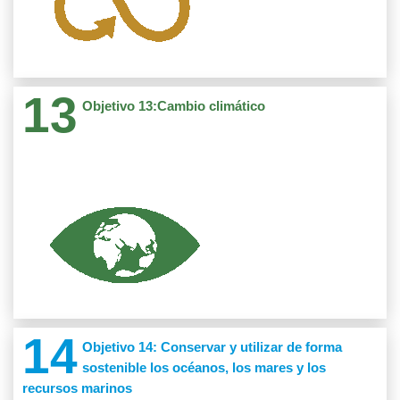
Cod: 32240108
Ver
Gaia
13
Cod: 32240117
Objetivo 13:Cambio climático
Grupos Investigacion 1
Aretélab
Productos 3
Cod: 35240107 Unilider - En artic
Proyectos 22
Unilider
Semilleros Investigacion 10
Cod: 31240113 SIAMM
Semillero de Investigación en Aprovechamiento de
Ver
Materiales y Medioambiente
14
Cod: 32240101
Objetivo 14: Conservar y utilizar de forma
Rachel Carson
Productos 4
sostenible los océanos, los mares y los
recursos marinos