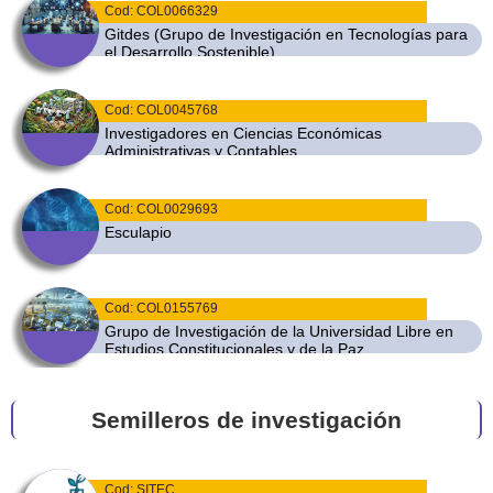
Cod: COL0066329
Gitdes (Grupo de Investigación en Tecnologías para
el Desarrollo Sostenible)
Cod: COL0045768
Investigadores en Ciencias Económicas
Administrativas y Contables
Cod: COL0029693
Esculapio
Cod: COL0155769
Grupo de Investigación de la Universidad Libre en
Estudios Constitucionales y de la Paz
Cod: COL0035725
Semilleros de investigación
Educación y Desarrollo Humano
Cod: SITEC