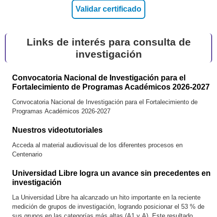
Cod: 31260101 INSPIRA-FIS
Cod: COL0142019
Investigación en Soporte Cardiopulmonar y
Grinped
Rehabilitación
Links de interés para consulta de
Cod: 32260101
investigación
Cod: COL0100977
Dialogo e interacción judicial en la justicia transicional
Grupo de Investigación Salud Pública y Educación
para la construcción de paz
médica (GISPEMl)
Convocatoria Nacional de Investigación para el
Fortalecimiento de Programas Académicos 2026-2027
Cod: 36260101 ZAG
Cod: COL0030774
Zonificación de amenaza geotécnica
Convocatoria Nacional de Investigación para el Fortalecimiento de
Phylojuris Filosofia y Derecho
Programas Académicos 2026-2027
Nuestros videotutoriales
Cod: 32260104 MOGAE-I
Cod: COL0064825
Modelos de Gestión y Adopción Efectiva de la
Acceda al material audiovisual de los diferentes procesos en
Gibernetic
Inteligencia Artificial - MOGAE-I
Centenario
Universidad Libre logra un avance sin precedentes en
Cod: 36250201 Green-Log
investigación
Cod: COL0205235
Semillero de investigación en Optimización del ruteo
Grupo de Estudios Interdisciplinarios Desc y Mundo
verde de vehículos
La Universidad Libre ha alcanzado un hito importante en la reciente
Del Trabajo
medición de grupos de investigación, logrando posicionar el 53 % de
sus grupos en las categorías más altas (A1 y A). Este resultado