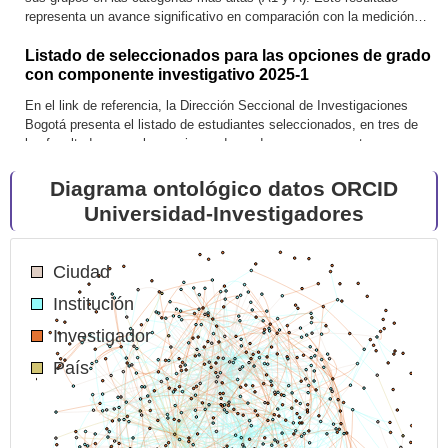
Cod: 32250203
representa un avance significativo en comparación con la medición
Cod: COL0112501
Eco3D
anterior, en la que el 28 % de los grupos se ubicaban en estas
Grupo de Investigación en Dermatología
categorías. {...}
Listado de seleccionados para las opciones de grado
(GRINDERMA)
con componente investigativo 2025-1
Cod: 32250202
En el link de referencia, la Dirección Seccional de Investigaciones
Cod: COL0053723
Acuerdo de paz y Reforma Rural Integral
Bogotá presenta el listado de estudiantes seleccionados, en tres de
Grupo de Investigación en Derecho Público -GIDPU
las facultades, para las opciones de grado con componente
investigativo del semestre en curso.
Diagrama ontológico datos ORCID
Cod: 31250201 SEMIINFEC
Cod: COL0047628
Semillero de Investigación en Enfermedades
Universidad-Investigadores
Grupo Interinstitucional de Ginecología y Obstetricia -
Infecciosas y Microbiología Clínica
Gigyo-
Ciudad
Cod: 35250101 SEMGREC
Cod: COL0051863
Asuntos de Género y Biopolítica "Rosa Elvira Cely"
Institución
Gestión Ecológica y Agroindustrial Gea
Investigador
País
Cod: 36250107 SEIO
Cod: COL0016505
Semillero en Investigación de Operaciones
Derecho, Sociedad y Estudios Internacionales