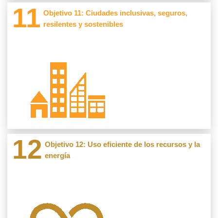
11
Cod: 35240105 SEDECUL
Objetivo 11: Ciudades inclusivas, seguros,
Grupos Investigacion 1
Derecho y Cultura
resilentes y sostenibles
Productos 34
Cod: 35240101 EMPROINN
Proyectos 57
Emprendimiento, Productividad e Innovación .
Semilleros Investigacion 24
Cod: 36240114 OBVIO MICROBIO
Microorganismos de Importancia en Salud Humana y
Ver
Animal "Obvio Microbio"
12
Cod: 33240109
Objetivo 12: Uso eficiente de los recursos y la
Los Unilécticos
Grupos Investigacion 1
energía
Proyectos 42
Cod: 31240135
Economía y Empresa
Semilleros Investigacion 18