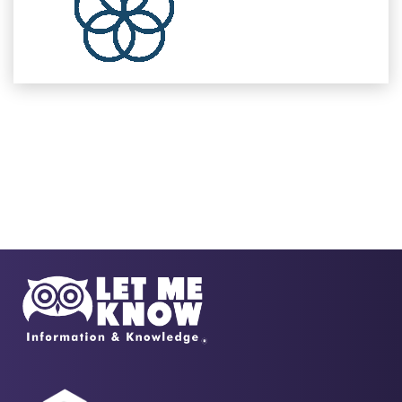
Cod: 36240109 NAEC
Núcleo de Análisis Económico y Crecimiento
Ver
Cod: 34240106 HOCI
Horizonte Cientifico
Cod: 36240118
Enfermería Basada en la Evidencia
Cod: 31240118 SEINSQUL-GSST
Semillero Investigación del Programa de
Instrumentación Quirúrgica Unilibre en Gestión de la
Segurid
Cod: 31240108 SEINSQUL-SP
Semillero de Investigación de Instrumentación
Quirúrgica -Salud Pública