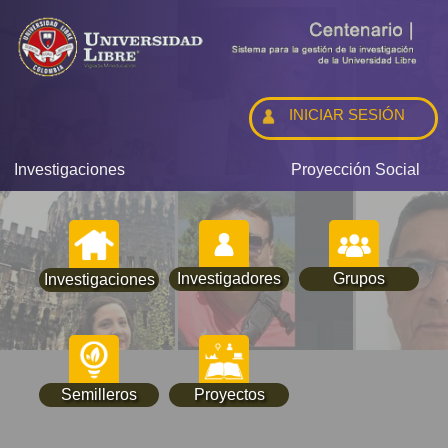
INICIAR SESIÓN
Investigaciones
Proyección Social
Investigadores
Grupos
Investigaciones
Semilleros
Proyectos