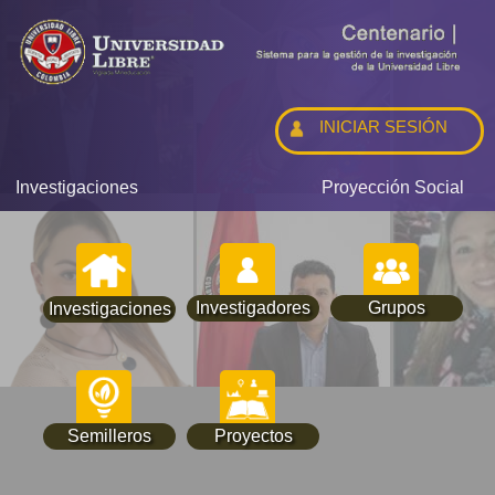
INICIAR SESIÓN
Investigaciones
Proyección Social
Investigadores
Grupos
Investigaciones
Semilleros
Proyectos