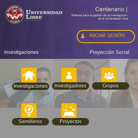
INICIAR SESIÓN
Investigaciones
Proyección Social
Investigadores
Grupos
Investigaciones
Semilleros
Proyectos