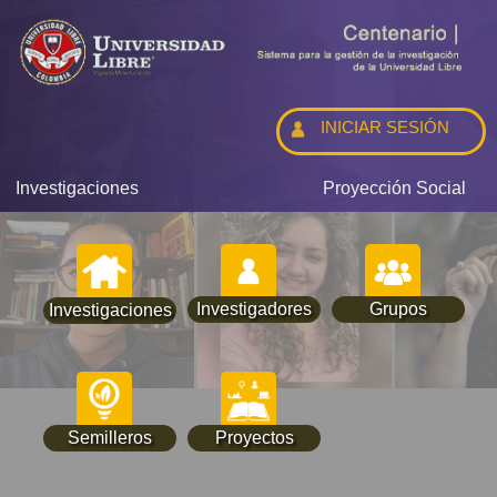
INICIAR SESIÓN
Investigaciones
Proyección Social
Investigadores
Grupos
Investigaciones
Semilleros
Proyectos