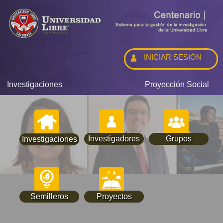
INICIAR SESIÓN
Investigaciones
Proyección Social
Investigadores
Grupos
Investigaciones
Semilleros
Proyectos