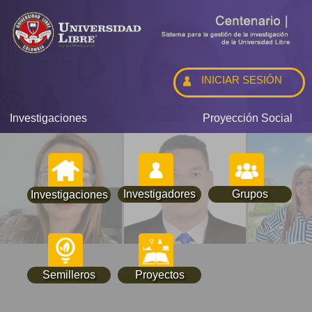
INICIAR SESIÓN
Investigaciones
Proyección Social
Investigadores
Grupos
Investigaciones
Semilleros
Proyectos