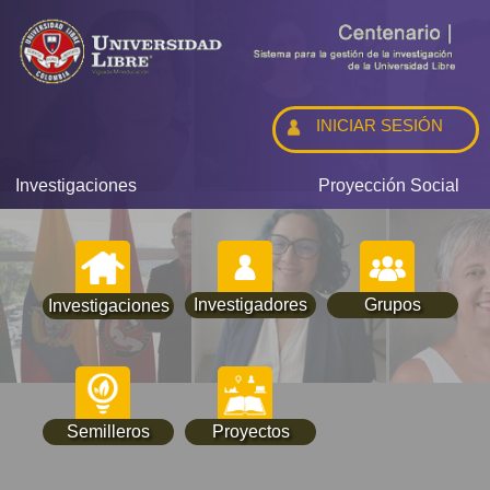
INICIAR SESIÓN
Investigaciones
Proyección Social
Investigadores
Grupos
Investigaciones
Semilleros
Proyectos