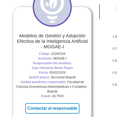
Modelos de Gestión y Adopción
1.0
Efectiva de la Inteligencia Artificial
- MOGAE-I
0.7
Código:
32260104
Acrónimo:
MOGAE-I
0.5
Responsable del semillero:
Juan Hernando Bravo Reyes
Fecha:
05/02/2026
0.2
Sede/Campus:
Seccional Bogotá
Unidad académica responsable:
Facultad de
0.0
Ciencias Económicas Administrativas y Contables -
Bogotá
Estado:
ACTIVO