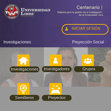
INICIAR SESIÓN
Investigaciones
Proyección Social
Investigadores
Grupos
Investigaciones
Semilleros
Proyectos