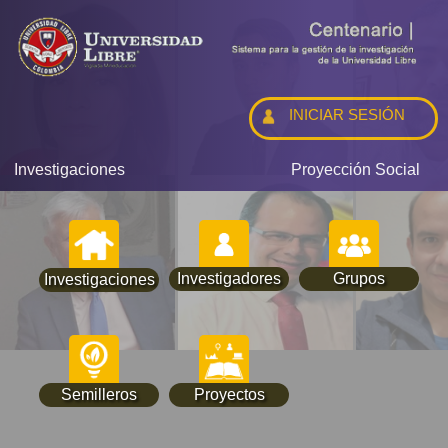
INICIAR SESIÓN
Investigaciones
Proyección Social
Investigadores
Grupos
Investigaciones
Semilleros
Proyectos