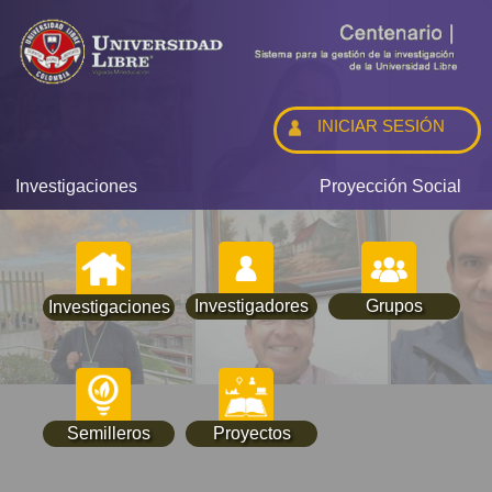
INICIAR SESIÓN
Investigaciones
Proyección Social
Investigadores
Grupos
Investigaciones
Semilleros
Proyectos