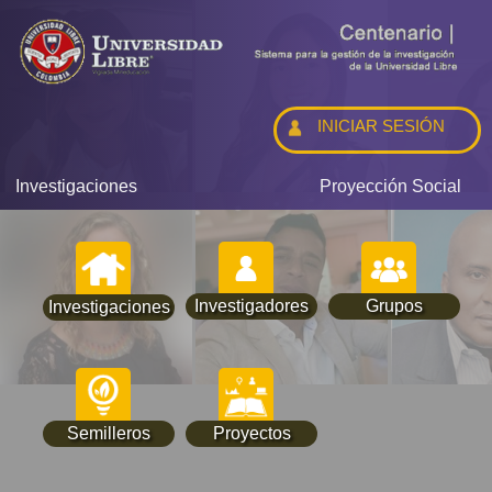
INICIAR SESIÓN
Investigaciones
Proyección Social
Investigadores
Grupos
Investigaciones
Semilleros
Proyectos