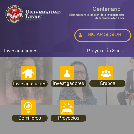
INICIAR SESIÓN
Investigaciones
Proyección Social
Investigadores
Grupos
Investigaciones
Semilleros
Proyectos