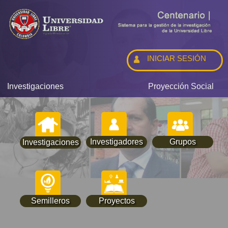
INICIAR SESIÓN
Investigaciones
Proyección Social
Investigadores
Grupos
Investigaciones
Semilleros
Proyectos