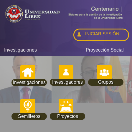
INICIAR SESIÓN
Investigaciones
Proyección Social
Investigadores
Grupos
Investigaciones
Semilleros
Proyectos