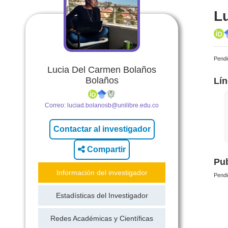
L
Pendi
Lucia Del Carmen Bolaños
Bolaños
Lín
Correo:
luciad.bolanosb@unilibre.edu.co
Compartir
Pub
Información del investigador
Pendi
Estadísticas del Investigador
Redes Académicas y Científicas