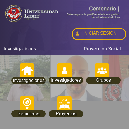
INICIAR SESIÓN
Investigaciones
Proyección Social
Investigadores
Grupos
Investigaciones
Semilleros
Proyectos