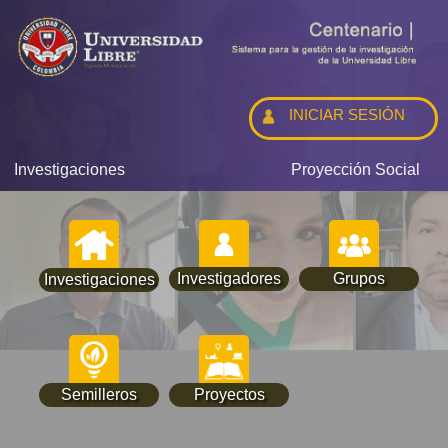
INICIAR SESIÓN
Investigaciones
Proyección Social
Investigadores
Grupos
Investigaciones
Semilleros
Proyectos