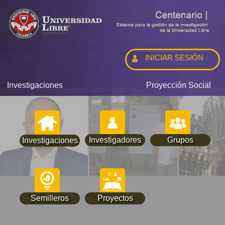
INICIAR SESIÓN
Investigaciones
Proyección Social
Investigadores
Grupos
Investigaciones
Semilleros
Proyectos