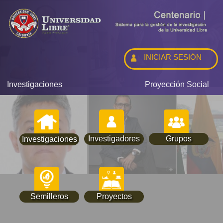
INICIAR SESIÓN
Investigaciones
Proyección Social
Investigadores
Grupos
Investigaciones
Semilleros
Proyectos