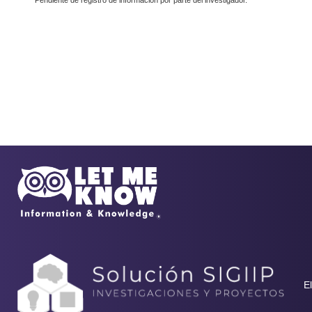
Pendiente de registro de información por parte del investigador.
El