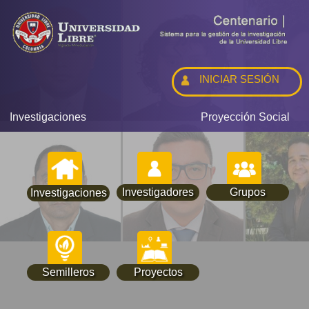
INICIAR SESIÓN
Investigaciones
Proyección Social
Investigadores
Grupos
Investigaciones
Semilleros
Proyectos