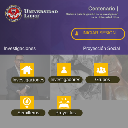
INICIAR SESIÓN
Investigaciones
Proyección Social
Investigadores
Grupos
Investigaciones
Semilleros
Proyectos