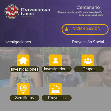
INICIAR SESIÓN
Investigaciones
Proyección Social
Investigadores
Grupos
Investigaciones
Semilleros
Proyectos