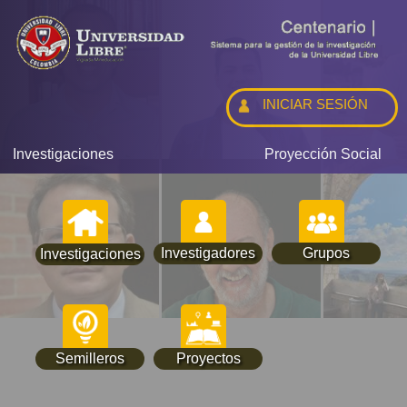
INICIAR SESIÓN
Investigaciones
Proyección Social
Investigadores
Grupos
Investigaciones
Semilleros
Proyectos