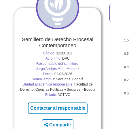
Semillero de Derecho Procesal
1.0
Contemporaneo
Código:
32260102
0.7
Acrónimo:
DPC
Responsable del semillero:
0.5
Jorge Andres Mora Mendez
Fecha:
02/03/2026
Sede/Campus:
Seccional Bogotá
0.2
Unidad académica responsable:
Facultad de
Derecho, Ciencias Políticas y Sociales - Bogotá
0.0
Estado:
ACTIVO
Compartir