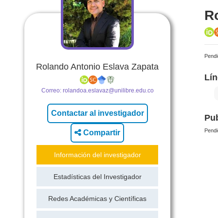
R
Pendi
Rolando Antonio Eslava Zapata
Lín
Correo:
rolandoa.eslavaz@unilibre.edu.co
Pub
Pendi
Compartir
Información del investigador
Estadísticas del Investigador
Redes Académicas y Científicas