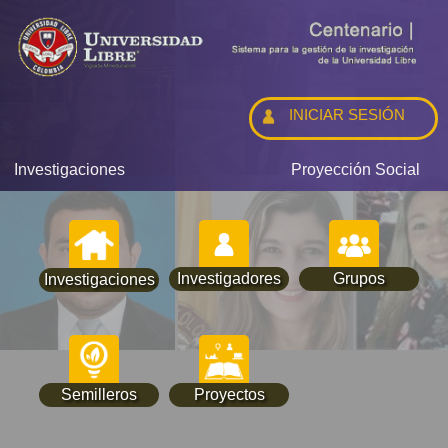
INICIAR SESIÓN
Investigaciones
Proyección Social
Investigadores
Grupos
Investigaciones
Semilleros
Proyectos