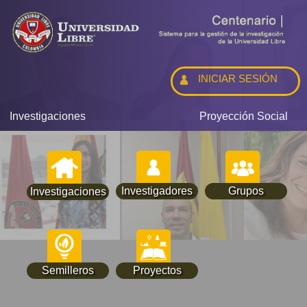
INICIAR SESIÓN
Investigaciones
Proyección Social
Investigadores
Grupos
Investigaciones
Semilleros
Proyectos