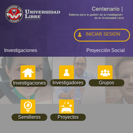
INICIAR SESIÓN
Investigaciones
Proyección Social
Investigadores
Grupos
Investigaciones
Semilleros
Proyectos